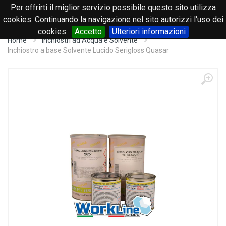
Per offrirti il miglior servizio possibile questo sito utilizza
0
cookies. Continuando la navigazione nel sito autorizzi l'uso dei
cookies.
Accetto
Ulteriori informazioni
Home
Inchiostri ad Acqua e Solvente
Inchiostro a base Solvente Lucido Serigloss Quasar