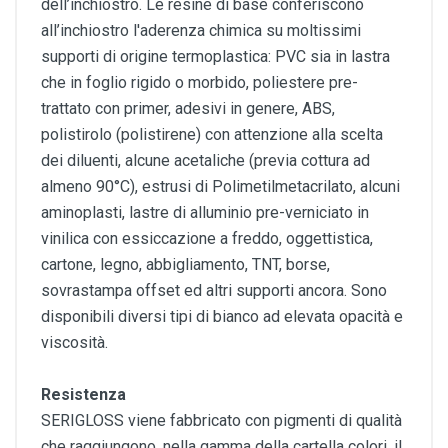
dell’inchiostro. Le resine di base conferiscono
all’inchiostro l'aderenza chimica su moltissimi
supporti di origine termoplastica: PVC sia in lastra
che in foglio rigido o morbido, poliestere pre-
trattato con primer, adesivi in genere, ABS,
polistirolo (polistirene) con attenzione alla scelta
dei diluenti, alcune acetaliche (previa cottura ad
almeno 90°C), estrusi di Polimetilmetacrilato, alcuni
aminoplasti, lastre di alluminio pre-verniciato in
vinilica con essiccazione a freddo, oggettistica,
cartone, legno, abbigliamento, TNT, borse,
sovrastampa offset ed altri supporti ancora. Sono
disponibili diversi tipi di bianco ad elevata opacità e
viscosità.
Resistenza
SERIGLOSS viene fabbricato con pigmenti di qualità
che raggiungono, nella gamma della cartella colori, il