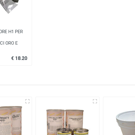
ORE H1 PER
CI ORO E
€ 18.20