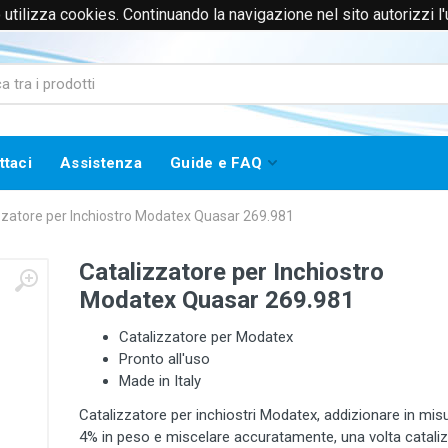
to utilizza cookies. Continuando la navigazione nel sito autorizzi l
0171385365 (Solo Voce)
info@worklinestore.com
ttaci
Assistenza
Guide e FAQ
zzatore per Inchiostro Modatex Quasar 269.981
Catalizzatore per Inchiostro
Modatex Quasar 269.981
Catalizzatore per Modatex
Pronto all'uso
Made in Italy
Catalizzatore per inchiostri Modatex, addizionare in mis
4% in peso e miscelare accuratamente, una volta catali