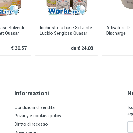
base Solvente
Inchiostro a base Solvente
Attivatore D
tt Quasar
Lucido Serigloss Quasar
Discharge
€ 30.57
da € 24.03
Informazioni
N
Condizioni di vendita
Is
ag
Privacy e cookies policy
Diritto di recesso
In
Dove siamo