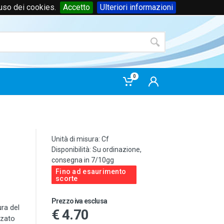
'uso dei cookies.
Accetto
Ulteriori informazioni
Accedi
o
registrati
0
Unità di misura: Cf
Disponibilità: Su ordinazione,
consegna in 7/10gg
Fino ad esaurimento
scorte
Prezzo iva esclusa
ura del
€ 4.70
zzato