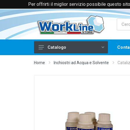
Per offrirti il miglior servizio possibile questo si
+39 0174 088066 (Voce e WhatsApp)
+39 
Conta
Catalogo
Laser
Home
Inchiostri ad Acqua e Solvente
Catali
Filtri e Aspiratori
Piegatrici per Acrilico
Frese CNC
Serigrafia
Stampa a Caldo
Tampografia