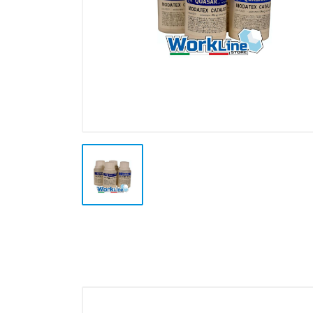
Plotter e Termopresse
Termoformatura
Altre Lavorazioni
Outlet e Offerte Speciali