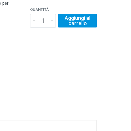
o per
QUANTITÀ
Aggiungi al
carrello