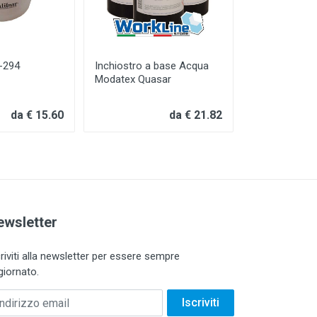
C-294
Inchiostro a base Acqua
DC-2018-G B
Modatex Quasar
Discharge
da € 15.60
da € 21.82
ewsletter
criviti alla newsletter per essere sempre
giornato.
dirizzo email
Iscriviti