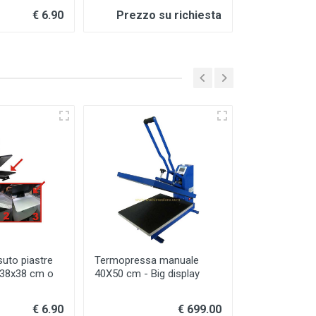
€ 6.90
Prezzo su richiesta
suto piastre
Termopressa manuale
Termopressa
 38x38 cm o
40X50 cm - Big display
38x38 cm ad 
laterale
€ 6.90
€ 699.00
Prezzo 