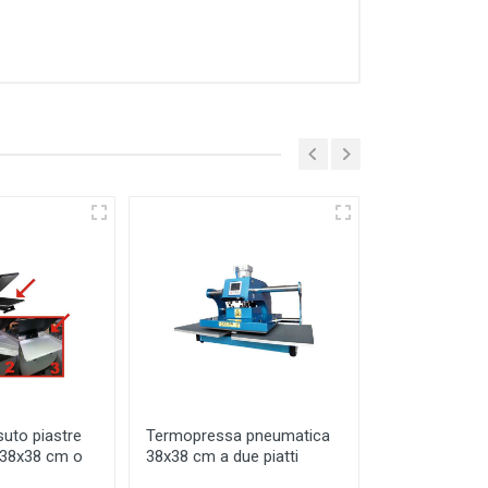
suto piastre
Termopressa pneumatica
Termopressa
 38x38 cm o
38x38 cm a due piatti
40X50 cm - Bi