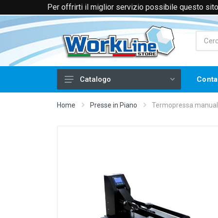
Per offrirti il miglior servizio possibile questo si
+39 0174 088066 (Voce e WhatsApp)
+39 
Conta
Catalogo
Laser
Home
Presse in Piano
Termopressa manuale
Filtri e Aspiratori
Piegatrici per Acrilico
Frese CNC
Serigrafia
Stampa a Caldo
Tampografia