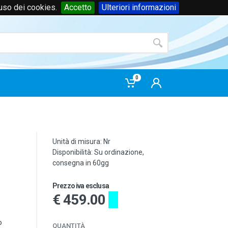
'uso dei cookies.
Accetto
Ulteriori informazioni
Accedi
o
registrati
0
-
Unità di misura: Nr
Disponibilità: Su ordinazione,
consegna in 60gg
Prezzo iva esclusa
€ 459.00
o
QUANTITÀ