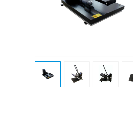
Plotter e Termopresse
Termoformatura
Altre Lavorazioni
Outlet e Offerte Speciali