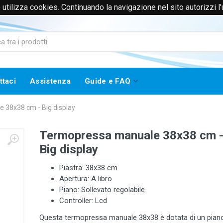
to utilizza cookies. Continuando la navigazione nel sito autorizzi l
0171385365 (Solo Voce)
info@worklinestore.com
ttaci
Assistenza
Guide e FAQ
 38x38 cm - Big display
Termopressa manuale 38x38 cm 
Big display
Piastra: 38x38 cm
Apertura: A libro
Piano: Sollevato regolabile
Controller: Lcd
Questa termopressa manuale 38x38 è dotata di un pian