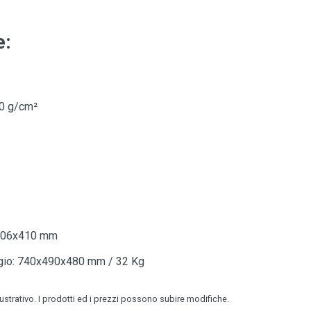
e:
50 g/cm²
x406x410 mm
ggio: 740x490x480 mm / 32 Kg
lustrativo. I prodotti ed i prezzi possono subire modifiche.