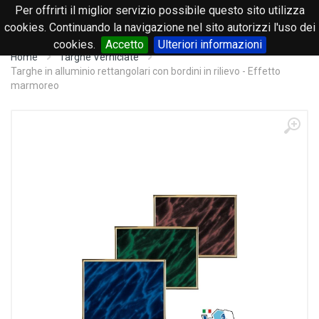
Per offrirti il miglior servizio possibile questo sito utilizza
0
cookies. Continuando la navigazione nel sito autorizzi l'uso dei
cookies.
Accetto
Ulteriori informazioni
Home
Targhe Verniciate
Targhe in alluminio rettangolari con bordini in rilievo - Effetto
marmoreo