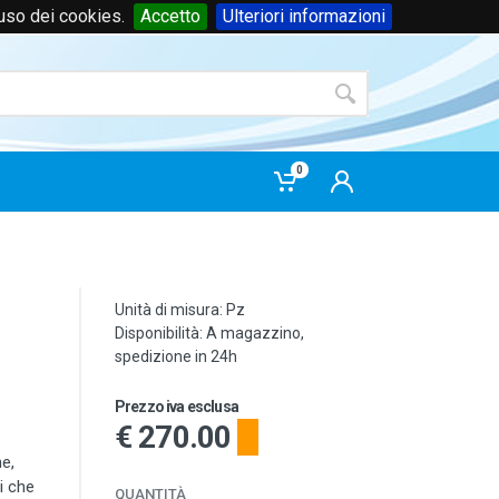
'uso dei cookies.
Accetto
Ulteriori informazioni
Accedi
o
registrati
0
Unità di misura: Pz
Disponibilità: A magazzino,
spedizione in 24h
Prezzo iva esclusa
€ 270.00
ne,
i che
QUANTITÀ