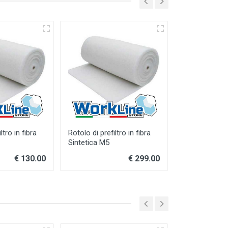
ltro in fibra
Rotolo di prefiltro in fibra
Prefiltro in Fi
Sintetica M5
M5 12740
€ 130.00
€ 299.00