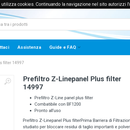
to utilizza cookies. Continuando la navigazione nel sito autorizzi l
0171385365 (Solo Voce)
info@worklinestore.com
ttaci
Assistenza
Guide e FAQ
s filter 14997
Prefiltro Z-Linepanel Plus filter
14997
Prefiltro Z-Line panel plus filter
Combatibile con BF1200
Pronto all'uso
Prefiltro Z-Linepanel Plus filterPrima Barriera di Filtrazio
studiato per bloccare residui di taglio importanti e polver