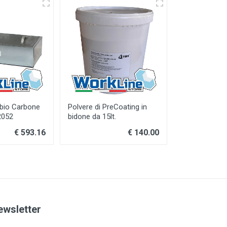
NUOVO
AC-Filter
ambio Carbone
Polvere di PreCoating in
2052
bidone da 15lt.
€ 593.16
€ 140.00
da € 354.00
ewsletter