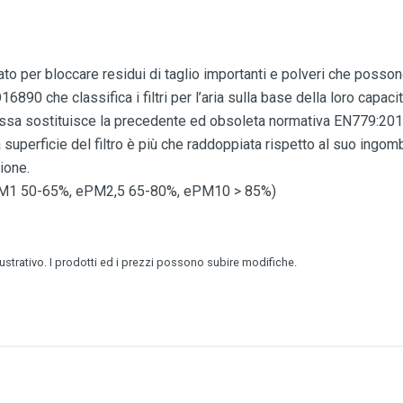
iato per bloccare residui di taglio importanti e polveri che possono
0 che classifica i filtri per l’aria sulla base della loro capacità
sa sostituisce la precedente ed obsoleta normativa EN779:201
a superficie del filtro è più che raddoppiata rispetto al suo ingom
zione.
 ePM1 50-65%, ePM2,5 65-80%, ePM10 > 85%)
lustrativo. I prodotti ed i prezzi possono subire modifiche.