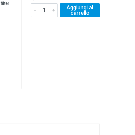
ilter
Aggiungi al
carrello