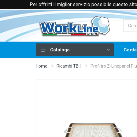
Per offrirti il miglior servizio possibile questo si
+39 0174 088066 (Voce e WhatsApp)
+39 
Conta
Catalogo
Laser
Home
Ricambi TBH
Prefiltro Z-Linepanel Plu
Filtri e Aspiratori
Piegatrici per Acrilico
Frese CNC
Serigrafia
Stampa a Caldo
Tampografia