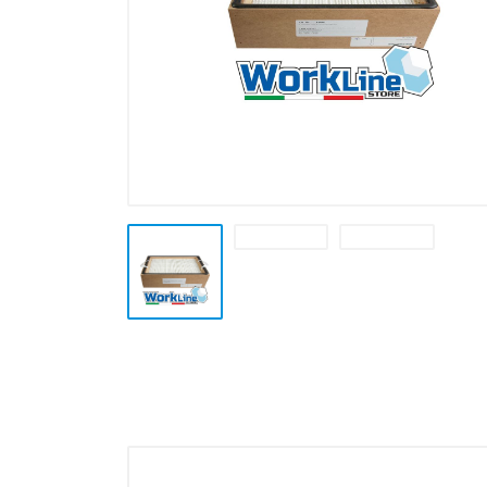
Plotter e Termopresse
Termoformatura
Altre Lavorazioni
Outlet e Offerte Speciali