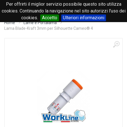
Per offrirti il miglior servizio possibile questo sito utilizza
0
cookies. Continuando la navigazione nel sito autorizzi l'uso dei
cookies.
Accetto
Ulteriori informazioni
Home
Lame e Portalama
Lama Blade-Kraft 3mm per Silhouette Cameo® 4